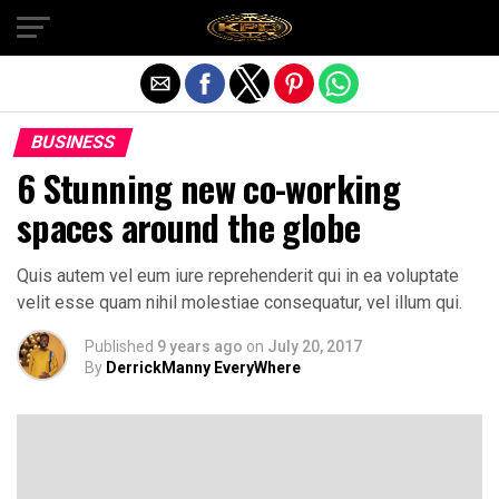
Exit mobile version
BUSINESS
6 Stunning new co-working
spaces around the globe
Quis autem vel eum iure reprehenderit qui in ea voluptate
velit esse quam nihil molestiae consequatur, vel illum qui.
Published
9 years ago
on
July 20, 2017
By
DerrickManny EveryWhere