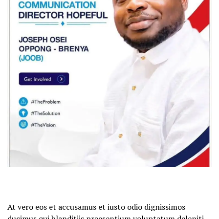
At vero eos et accusamus et iusto odio dignissimos
ducimus qui blanditiis praesentium voluptatum deleniti