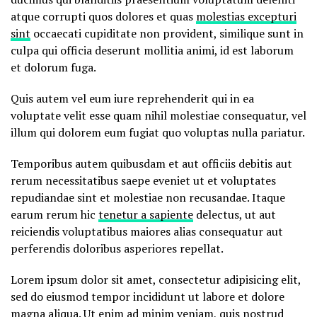
atque corrupti quos dolores et quas
molestias excepturi
sint
occaecati cupiditate non provident, similique sunt in
culpa qui officia deserunt mollitia animi, id est laborum
et dolorum fuga.
Quis autem vel eum iure reprehenderit qui in ea
voluptate velit esse quam nihil molestiae consequatur, vel
illum qui dolorem eum fugiat quo voluptas nulla pariatur.
Temporibus autem quibusdam et aut officiis debitis aut
rerum necessitatibus saepe eveniet ut et voluptates
repudiandae sint et molestiae non recusandae. Itaque
earum rerum hic
tenetur a sapiente
delectus, ut aut
reiciendis voluptatibus maiores alias consequatur aut
perferendis doloribus asperiores repellat.
Lorem ipsum dolor sit amet, consectetur adipisicing elit,
sed do eiusmod tempor incididunt ut labore et dolore
magna aliqua. Ut enim
ad minim veniam
, quis nostrud